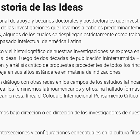
istoria de las Ideas
onal de apoyo y becarios doctorales y posdoctorales que investi
 de las investigaciones que llevamos a cabo es predominantement
 algunos de los cuales se despliegan estrictamente como trabaj
 pasado intelectual de América Latina.
 y el historiográfico de nuestras investigaciones se expresa en l
 las Ideas. Luego de dos décadas de publicación ininterrumpida –
n, y análisis crítico de propuestas procedentes de todos los rin
leja en sus altos estándares en materia de indizaciones.
n diálogo con otras redes en los campos de los estudios latinoam
nea, los feminismos latinoamericanos y otros, ha hallado formas
an en esta línea el Coloquio Internacional Pensamiento Crítico 
amos bajo dirección o co-dirección de los investigadores de nues
Intersecciones y configuraciones conceptuales en la cultura filo