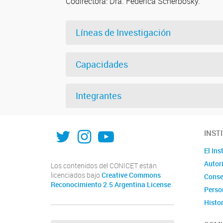
Codirectora: Dra. Federica Scherbosky.
Líneas de Investigación
Capacidades
Integrantes
X
Instagram
Youtube
INST
El Ins
Autor
Los contenidos del CONICET están
licenciados bajo
Creative Commons
Conse
Reconocimiento 2.5 Argentina License
Perso
Histor
Conta