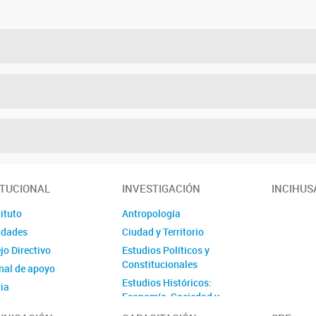
ITUCIONAL
INVESTIGACIÓN
INCIHUS
tituto
Antropología
idades
Ciudad y Territorio
jo Directivo
Estudios Políticos y
Constitucionales
nal de apoyo
Estudios Históricos:
ia
Economía, Sociedad y
cto
Política